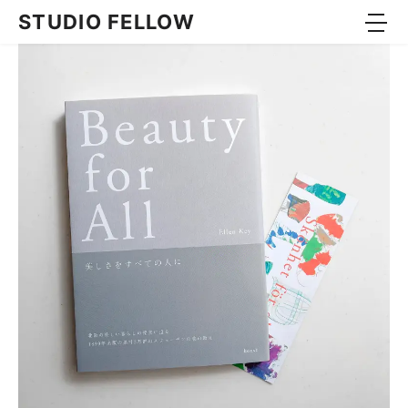
コンテンツへスキップ
STUDIO FELLOW
WEB
GRAPHIC
PACKAGE
BOOK
MOVIE
ABOUT
APPROACH
JOURNAL
CONTACT